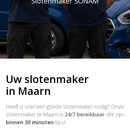
Slotenmaker SONAM
Uw slotenmaker
in Maarn
Heeft u snel een goede slotenmaker nodig? Onze
slotenmaker te Maarn is
24/7 bereikbaar
. We zijn
binnen 30 minuten
bij u!