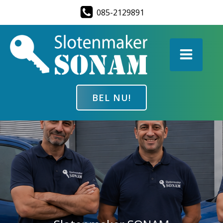
Ga
085-2129891
naar
de
inhoud
BEL NU!