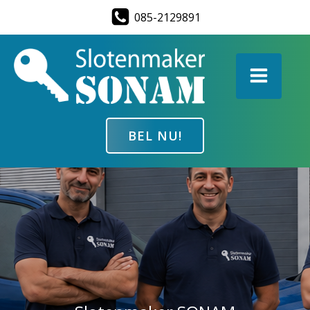
Ga
085-2129891
naar
de
inhoud
BEL NU!